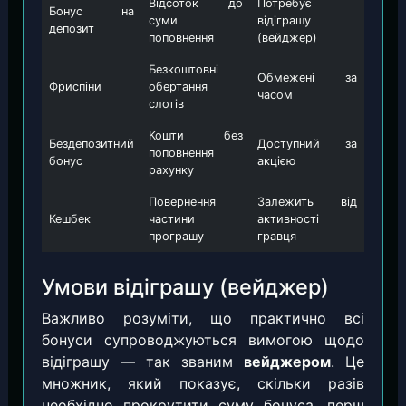
Відсоток до
Потребує
Бонус на
суми
відіграшу
депозит
поповнення
(вейджер)
Безкоштовні
Обмежені за
Фриспіни
обертання
часом
слотів
Кошти без
Бездепозитний
Доступний за
поповнення
бонус
акцією
рахунку
Повернення
Залежить від
Кешбек
частини
активності
програшу
гравця
Умови відіграшу (вейджер)
Важливо розуміти, що практично всі
бонуси супроводжуються вимогою щодо
відіграшу — так званим
вейджером
. Це
множник, який показує, скільки разів
необхідно прокрутити суму бонуса, перш