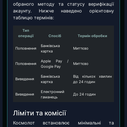
обраного методу та статусу верифікації
акаунту. Нижче наведено орієнтовну
таблицю термінів:
Тип
операції
Спосіб
Термін обробки
Банківська
Поповнення
Миттєво
картка
Apple Pay /
Поповнення
Миттєво
Google Pay
Банківська
Від кількох хвилин
Виведення
картка
до 24 годин
Електронний
Виведення
До 24 годин
гаманець
Ліміти та комісії
Космолот встановлює мінімальні та