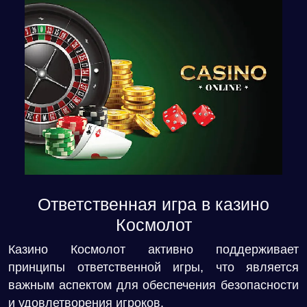
Ответственная игра в казино
Космолот
Казино Космолот активно поддерживает
принципы ответственной игры, что является
важным аспектом для обеспечения безопасности
и удовлетворения игроков.